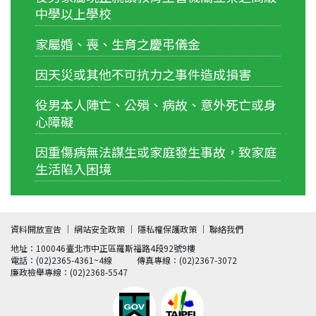
中學以上學校
家屬婚、喪、生育之慶弔儀金
因天災或其他不可抗力之事件造成損害
役男本人陣亡、公殞、病故、意外死亡或身
心障礙
因重傷病無法謀生或家庭發生事故，致家庭
生活陷入困境
資料開放宣告
│
網站安全政策
│
隱私權保護政策
│
聯絡我們
地址：100046臺北市中正區羅斯福路4段92號9樓
電話：(02)2365-4361~4線
傳真專線：(02)2367-3072
廉政檢舉專線：(02)2368-5547